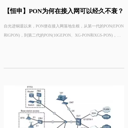
【恒申】PON为何在接入网可以经久不衰？
自光进铜退以来，PON便在接入网落地生根，从第一代的PON(EPON
和GPON)，到第二代的PON(10GEPON、XG-PON和XGS-PON)，
PON在固定接入网的市场里独占鳌头，几乎成了固定接入网的代名
词。 从固网代际的划分表里，也能看到PON技术成为了固定接入网
主流的接入技术，当下我们大规模部署的是10GPON，在不久的将
来，我们还将演进到新一代的50G PON，甚至是100