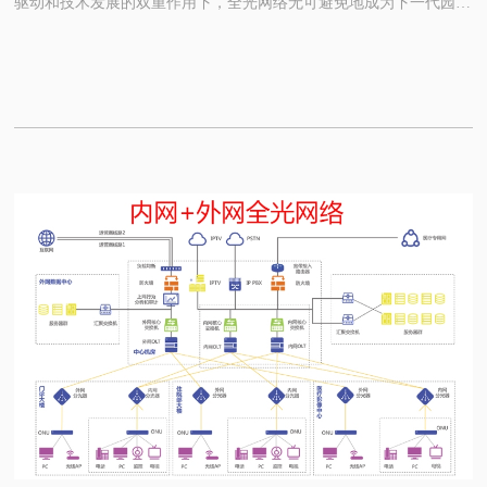
驱动和技术发展的双重作用下，全光网络无可避免地成为下一代园区
网络的未来。
目前业界主流看法认为，全光网络一般使用单模光纤为介质，使用以
太交换设备或PON设备组网，允许设备节点存在一定的光电转换，因
此全光网络包括以太全光和PON（Passive Optical Network，无源光网
络）两大类。
那么全光网络中使用到哪些关键技术？在不同的场景下的应用方案是
怎样的呢？今天恒申科技就为大家做个系统性的介绍。