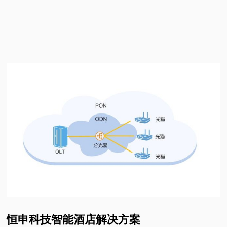
用的可能性，给出了工程设计实例，并从技术、投资 2 个方 面分析
了PON技术应用的优越性。
PON, a technology used in telecom, is used in the construction of the
weak current system to establish a unified carrier platform to cut down
the network construction cost and simplify maintenance and enable the
latter part of the network expansion more flexible and convenient. It
analyzes the possibilities of applying PON technology to the weak cut
system, gives the engineering design example, and analyzes the
advantages of PON technology from the aspects of technology and
investment.
恒申科技智能酒店解决方案