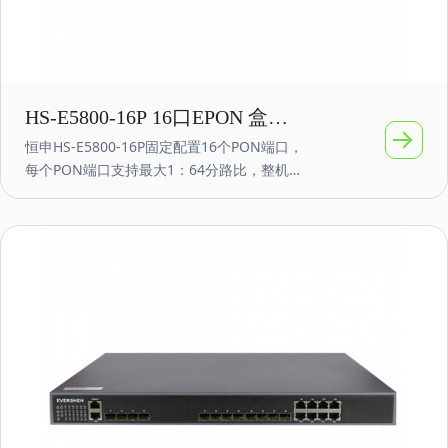
HS-E5800-16P 16口EPON 盒式
恒申HS-E5800-16P固定配置16个PON端口，
小型OLT 10G万兆上联
每个PON端口支持最大1：64分路比，整机最
多支持1024个ONU接入；开放性好，容量
大，可靠性高，软件功能齐全，广泛应用于
企业网园区接入、视频监控网络、企业局域
网、物联网等网络应用，具有很高的性价
比。