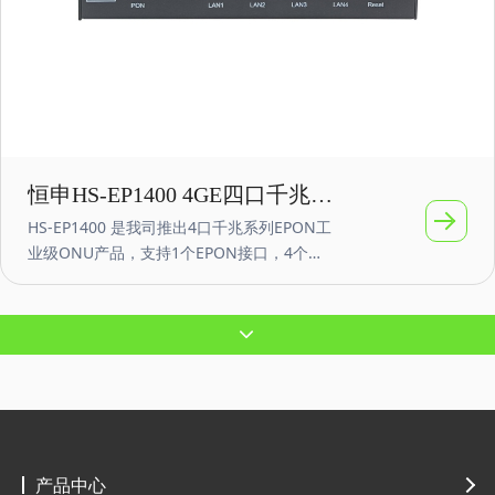
恒申HS-EP1400 4GE四口千兆
HS-EP1400 是我司推出4口千兆系列EPON工
EPON ONU光网络单元
业级ONU产品，支持1个EPON接口，4个
10/100/1000Mbps RJ45电口。支持DC12～
58V（默认：12V；PoE：48V）或者
AC220V（定制）等，VLAN隔离、保护端
口、MAC地址绑定、IP地址绑定、端口限
速、队列技术、web管理，网络覆盖半径：
20公里，支持光功率检测DDMI功能
产品中心