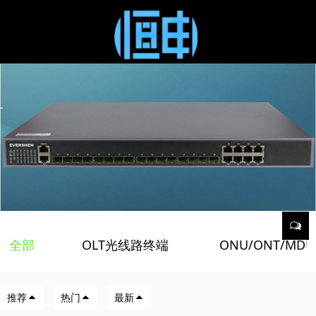
全部
OLT光线路终端
ONU/ONT/MD
/
/
推荐
热门
最新