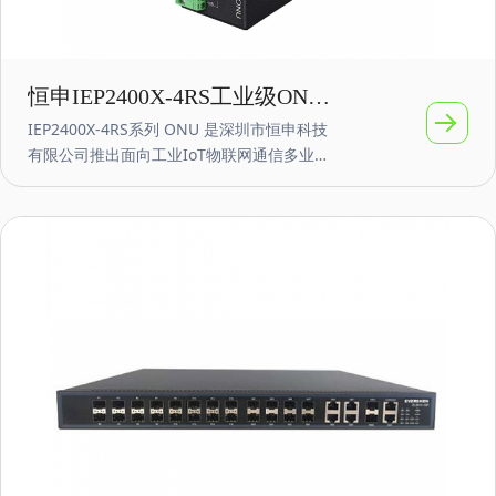
恒申IEP2400X-4RS工业级ONU
IEP2400X-4RS系列 ONU 是深圳市恒申科技
光网络单元 4路RS232/485 支持
有限公司推出面向工业IoT物联网通信多业务
POE
融合网络的智能 GPON/EPON 终端产品。
IEP2400X-4RS ONU具备双PON口上行，提
供GPON/EPON、GE、RS232/RS485等业务
接口。IEP2800X-4RS支持 2 个 GPON/EPON
接口，4/8个10/100/1000Mbps RJ45 接口
（可选PoE功能），以及4路RS232/RS485串
口。产品采用模块化设计，支持多种定制需
求，确保安全可靠，体积小巧，功耗低。产
品电源支持AC100-240V~或者DC12-60V等宽
压范围，全面覆盖配电环境对设备电源的要
求。