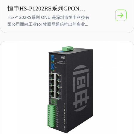
恒申HS-P1202RS系列GPON工
HS-P1202RS系列 ONU 是深圳市恒申科技有
业物联网RS485 ONU EPON串口
限公司面向工业IoT物联网通信推出的多业务
ONT
融合网络的智能 GPON 终端产品。可选PoE
功能，产品采用GPON或者EPON上行，支持
一个PON口，一个可配置RS485接口，一个
GE以太网接口，支持OLT远程管理，支持运
营商等TR069管理，RS485接口可配置管理支
持支持TCP Server 、TCP Client 、UDP模
式、UDP组播 、TCPServer/Client 共存，支
持 Modbu s TCP转RTU的 Modbus网关功能
等；