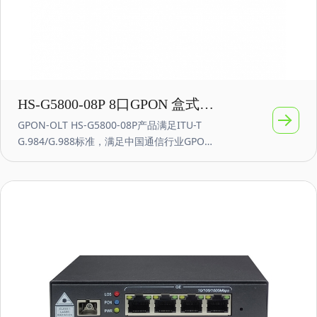
HS-G5800-08P 8口GPON 盒式小
GPON-OLT HS-G5800-08P产品满足ITU-T
型OLT 10G万兆上联
G.984/G.988标准，满足中国通信行业GPON
相关标准，支持OMCI对ONT/ONU的远程管
理，兼容ITU-984.4 OMCI协议，提供8个SFP
光口+8个GE电口，2*10G SFP+端口，支持8
个GPON端口，单端口支持1:128分光比