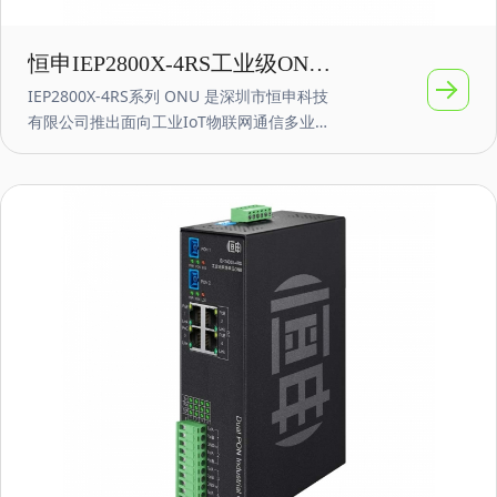
恒申IEP2800X-4RS工业级ONU
IEP2800X-4RS系列 ONU 是深圳市恒申科技
光网络单元 4路RS232/485 支持
有限公司推出面向工业IoT物联网通信多业务
POE ONU
融合网络的智能 GPON/EPON 终端产品。
IEP2800X-4RS ONU具备双PON口上行，提
供GPON/EPON、GE、RS232/RS485等业务
接口。IEP2800X-4RS支持 2 个 GPON/EPON
接口，4/8个10/100/1000Mbps RJ45 接口
（可选PoE功能），以及4路RS232/RS485串
口。产品采用模块化设计，支持多种定制需
求，确保安全可靠，体积小巧，功耗低。产
品电源支持AC100-240V~或者DC12-60V等宽
压范围，全面覆盖配电环境对设备电源的要
求。