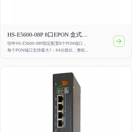
HS-E5600-08P 8口EPON 盒式小
恒申HS-E5600-08P固定配置8个PON端口，
型OLT 10G万兆上联
每个PON端口支持最大1：64分路比，整机最
多支持512个ONU接入；开放性好，容量
大，可靠性高，软件功能齐全，广泛应用于
企业网园区接入、视频监控网络、企业局域
网、物联网等网络应用，具有很高的性价
比。