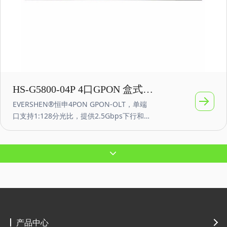
HS-G5800-04P 4口GPON 盒式小
EVERSHEN®恒申4PON GPON-OLT，单端
型OLT 10G万兆上联
口支持1:128分光比，提供2.5Gbps下行和
1.25Gbps上行带宽，产品具有小巧方便、使
用灵活、易于部署、高性能的特点，在网光
纤接入、视频监控网络、企业局域网、物联
网等网络应用，具有很高的性价比。
产品中心