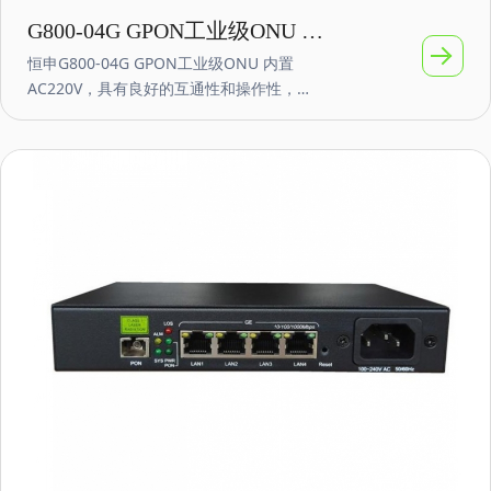
G800-04G GPON工业级ONU 内
恒申G800-04G GPON工业级ONU 内置
置AC220V电源4GE四口千兆
AC220V，具有良好的互通性和操作性，
EPON、GPON自适应，HGU版本以及SFU版
本可选，可实现与业界主流厂商OLT设备的互
联互通，为工业物联网提供高效、可靠、快
捷的解决方案。