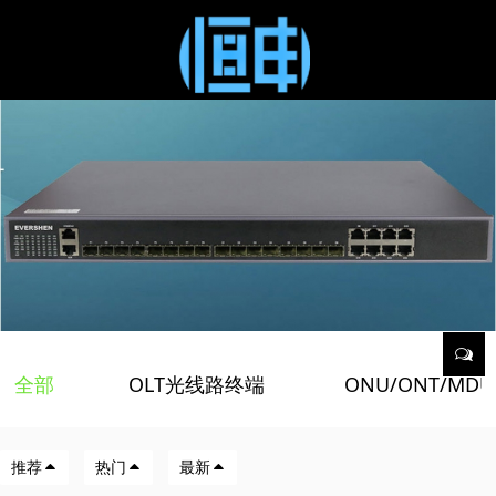
全部
OLT光线路终端
ONU/ONT/MD
/
/
推荐
热门
最新