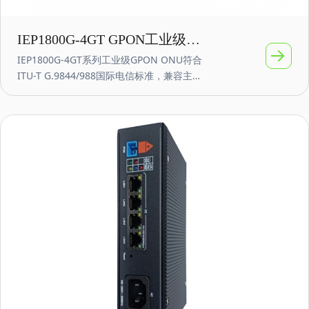
IEP1800G-4GT GPON工业级
IEP1800G-4GT系列工业级GPON ONU符合
ONU 内置AC220V电源4GE四口
ITU-T G.9844/988国际电信标准，兼容主流
千兆
OLT厂家互通，如华为、中兴、烽火、贝尔
等。设备适应复杂的高低温差环境，抗电磁
干扰，抗震防抖，满足不同的工作环境要
求，为通讯接入提供高效、可靠、快捷的解
决方案。