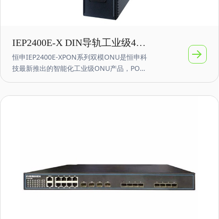
IEP2400E-X DIN导轨工业级4口
恒申IEP2400E-XPON系列双模ONU是恒申科
千兆ONU 铝合金内置AC220V
技最新推出的智能化工业级ONU产品，PON
接口支持EPON和GPON两种模式接入，ONU
通过自动识别局端OLT模式（GPON 或EPON
）从而可以完成GPON或EPON自适应切换接
入。