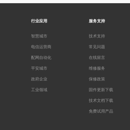
支持OLT远程管理，支持运
开
营商等TR069管理，RS485
的
接口可配置管理支持支持
扰
行业应用
服务支持
TCP Server 、TCP Client
工
、UDP模式、UDP组播 、
为
TCPServer/Client 共存，
靠
智慧城市
技术支持
支持 Modbu s TCP转RTU
安
电信运营商
常见问题
的 Modbus网关功能等；
石的
持
配网自动化
在线留言
平安城市
维修服务
政府企业
保修政策
工业领域
固件更新下载
技术文档下载
免费试用产品