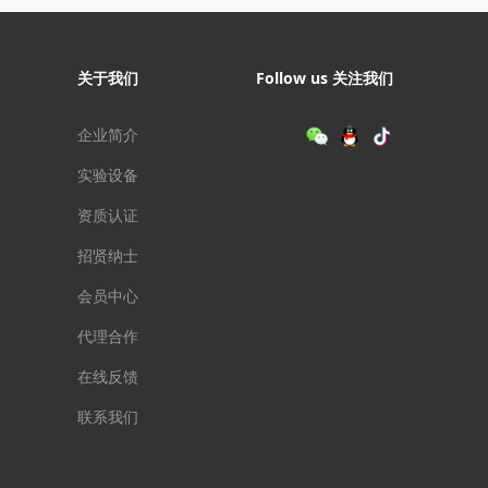
放的网络标准，适应复杂
高低温差环境，抗电磁干
强，抗震防抖，满足不同
关于我们
Follow us 关注我们
业现场的工作环境要求，
工业物联网提供高效、可
、快捷的解决方案。设备
企业简介
全稳定可靠，打造稳如磐
实验设备
工业IoT物联网, 适用于
续运行的工业通信领域。
资质认证
招贤纳士
会员中心
代理合作
在线反馈
联系我们