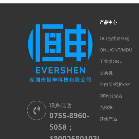
口。IEP2800X-4RS支持 2
个 GPON/EPON 接口，4/8
个10/100/1000Mbps RJ45
产品中心
接口（可选PoE功能），以
及4路RS232/RS485串口。
产品采用模块化设计，支持
OLT光线路终端
多种定制需求，确保安全可
ONU/ONT/MDU
靠，体积小巧，功耗低。产
品电源支持AC100-240V~
工业级ONU
或者DC12-60V等宽压范
交换机
围，全面覆盖配电环境对设
备电源的要求。
路由器/网桥/AP
ODN分光器
联系电话
光模块
0755-8960-
其他产品
5058；
18002580103(