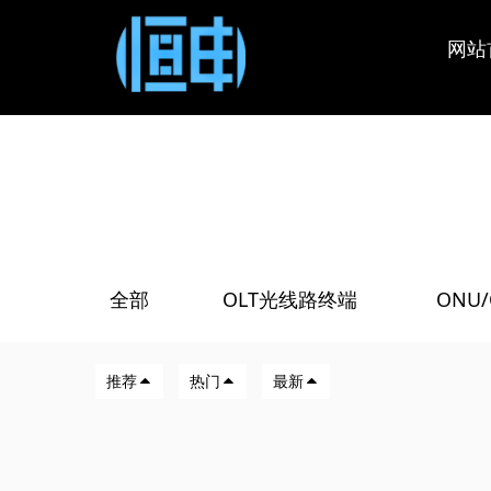
OLT
智慧城
技术支
公司新
企业简
网站
端
政府企
保修政
会员中
GPON 
EPON 
xPON 
XGSPO
全部
OLT光线路终端
ONU
/
/
机架式O
推荐
热门
最新
路由器
桥/AP