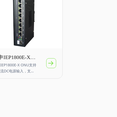
2800X-4RS ONU具备双
N口上行，提供
ON/EPON、GE、
232/RS485等业务接
EP2800X-4RS支持 2
GPON/EPON 接口，4/8
/100/1000Mbps RJ45
（可选PoE功能），以
路RS232/RS485串口。
品采用模块化设计，支持
IEP1800E-X
种定制需求，确保安全可
IEP1800E-X ONU支持
IN导轨工业级4口
，体积小巧，功耗低。产
流DC电源输入，支持
源支持AC100-240V~
兆ONU 铝合金
N导轨安装，是恒申科技
DC12-60V等宽压范
新研发推出4口千兆系列
，全面覆盖配电环境对设
级ONU产品，该产品
电源的要求。
TU-T G.984/988国际
信联盟以及中国电信
N设备CTC2.1/3.0标
，设备采用成熟的技术和