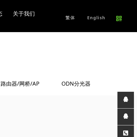
交换机
平安城市
维修服务
招贤纳士
态
关于我们
免费试用产品
联系我们
繁体
English
网络交换机
PoE交换机
工业级交换机
其他交换机
路由器/网桥/AP
ODN分光器
光模块
/
/
其他产品
在线咨
询
技术支