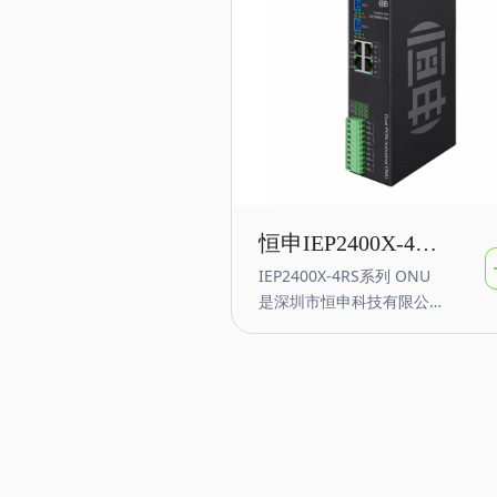
功能，产品采用GPON或者
EPON上行，支持一个PON
口，一个可配置RS485接
口，一个GE以太网接口，
支持OLT远程管理，支持运
营商等TR069管理，RS485
接口可配置管理支持支持
TCP Server 、TCP Client
、UDP模式、UDP组播 、
TCPServer/Client 共存，
恒申IEP2400X-4RS
支持 Modbu s TCP转RTU
IEP2400X-4RS系列 ONU
工业级ONU光网络
的 Modbus网关功能等；
是深圳市恒申科技有限公司
单元 4路RS232/485
推出面向工业IoT物联网通
信多业务融合网络的智能
支持POE
GPON/EPON 终端产品。
IEP2400X-4RS ONU具备双
PON口上行，提供
GPON/EPON、GE、
RS232/RS485等业务接