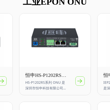
工业EPON ONU
恒申HS-P1202RS系
恒申
HS-P1202RS系列 ONU 是
IEP
列GPON工业物联
工
深圳市恒申科技有限公司面
是
网RS485 ONU
单元
向工业IoT物联网通信推出
推出
的多业务融合网络的智能
信
EPON串口ONT
支
GPON 终端产品。可选PoE
GP