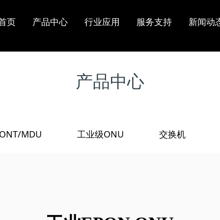
光线路终
市
持
闻
介
ONU/ONT/MD
电信运营商
常见问题
行业资讯
实验设备
工业级ONU
配网自动化
在线留言
资质认证
首页
产品中心
行业应用
服务支持
新闻动
业
策
心
U
工业领域
固件更新下载
代理合作
技术文档下载
在线反馈
工业POE ONU
OLT
EPON ONU
工业GPON
ONT
产品中心
OLT
GPON ONT
工业EPON
OLT
xPON ONU光
ONU
猫
N OLT
双PON口ONU
PoE ONU MDU
/ONT/MDU
工业级ONU
交换机
/
/
/
LT
IoT物联网ONU
XGSPON ONU
/网
ODN分光器
光模块