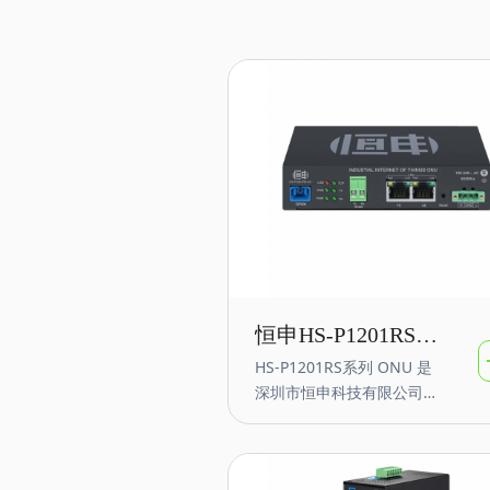
恒申HS-P1201RS系
HS-P1201RS系列 ONU 是
列GPON工业物联
深圳市恒申科技有限公司面
网RS485 ONU
向工业IoT物联网通信推出
的多业务融合网络的智能
EPON串口ONT
GPON 终端产品。可选PoE