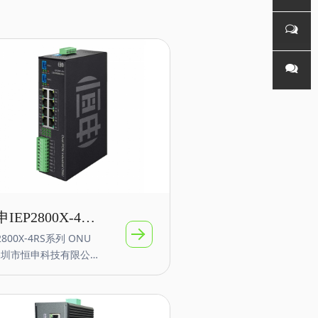
持
联系电
话
微信客
服
微信公
众号
IEP2800X-4RS
2800X-4RS系列 ONU
业级ONU光网络
深圳市恒申科技有限公司
 4路RS232/485
面向工业IoT物联网通
多业务融合网络的智能
持POE ONU
ON/EPON 终端产品。