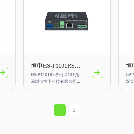
功能，产品采用GPON或者
IEP
EPON上行，支持一个PON
PO
口，一个可配置RS485接
GP
口，一个GE以太网接口，
RS
支持OLT远程管理，支持运
口。I
营商等TR069管理，RS485
个 
接口可配置管理支持支持
个10
TCP Server 、TCP Client
接口
、UDP模式、UDP组播 、
及4
TCPServer/Client 共存，
产
恒申HS-P1101RS系
恒申
支持 Modbu s TCP转RTU
多
HS-P1101RS系列 ONU 是
恒申
列GPON工业物联
D
的 Modbus网关功能等；
靠
深圳市恒申科技有限公司面
双直
品电
网RS485 ONU
千
向工业IoT物联网通信推出
DI
或者
的多业务融合网络的智能
最
EPON串口ONT
围
GPON 终端产品。可选PoE
工业
备
功能，产品采用GPON或者
遵循I
1
2
EPON上行，支持一个PON
电
口，一个可配置RS485接
EPO
口，一个GE以太网接口，
准