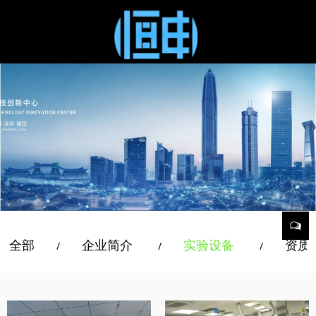
全部
企业简介
实验设备
资质
/
/
/