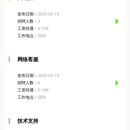
发布日期：
2025-02-13
招聘人数：
3
工资待遇：
8-15K
工作地点：
深圳
岗位信息
网络客服
1、大专以上学历，一年以上网络推广经验；
发布日期：
2025-02-13
招聘人数：
6
工资待遇：
5-10K
2、熟悉网络推广，熟悉网络通讯行业基本知识；
工作地点：
深圳
岗位信息
3、有网络通讯行业相关工作经验者优先；
技术支持
主要工作内容：负责恒申科技企业客户管理在线或电
话客服工作，向客户提供迅速、准确、周到的服务。