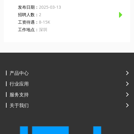
发布日期：
2025-03-13
招聘人数：
2
4、学习能力强，能吃苦耐劳，愿意同公司共同发
工资待遇：
8-15K
展；
工作地点：
深圳
岗位要求：
1、熟悉互联网客户服务与相关技术；
岗位信息
主要工作内容：
5、本岗位招收兼职，投递简历时请说明自己的工作
意愿；
产品中心
2、能熟练操作网站管理系统后台，了解基本的网络
基础知识；
行业应用
1、负责企业网站管理系统技术支持；
如果你对我们的职位感兴趣，且符合我们的基本要
服务支持
求，请将个人简历投递至hr@e-shen.com，或者直
关于我们
接与我们取得联系！
3、能敏锐把握网络通讯行业市场动向，善于把握客
2、为客服人员提供技术支持；
户心理；
在线应聘