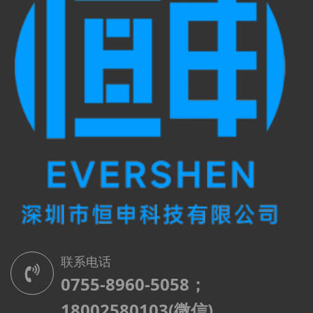
4、沟通能力强，勤奋耐劳，办事认真严谨细致；
岗位要求：
1、两年以上光纤通讯行业相关技术支持；
5、具有较强的学习能力，愿意同公司共同发展；
2、本科以上学历；
6、有网站建设相关产品工作经验者优先，电子商
务、市场营销等相关专业优先。
3、熟悉PON系统相关技术配置；
在线应聘
联系电话
0755-8960-5058；
18002580103(微信)
4、擅长网上查找资料解决问题；