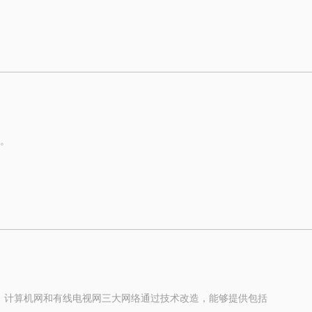
质，使用以太交换设备或PON设备组网，允许设备节点存在一
Optical Network，无源光网络）两大类。
的应用方案是怎样的呢？今天恒申科技就为大家做个系统性的介
网。
PON开始进军了行业网，如构建企业或园区的内部局域网，还换
，必然就涉及到PON与以太网优劣势的对比。
害，交换机说交换机厉害。