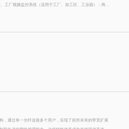
原理就主要是交换机的工作原理了。那我们可以搬出那句经典的
lying PON technology to the weak cut system, gives the engineering
业、工厂视频监控系统（适用于工厂、加工区、工业园）；商用
ogy from the aspects of technology and investment.
用视频监控系统（适用于别墅、私人宅基地）；智能家居系统
架构，通过单一光纤连接多个用户，实现了前所未有的带宽扩展