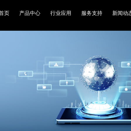
光线路终
市
持
闻
介
ONU/ONT/MD
电信运营商
常见问题
行业资讯
实验设备
工业级ONU
配网自动化
在线留言
资质认证
首页
产品中心
行业应用
服务支持
新闻动
业
策
心
U
工业领域
固件更新下载
代理合作
技术文档下载
在线反馈
工业POE ONU
OLT
EPON ONU
工业GPON
ONT
OLT
GPON ONT
工业EPON
OLT
xPON ONU光
ONU
猫
N OLT
双PON口ONU
PoE ONU MDU
LT
IoT物联网ONU
XGSPON ONU
/网
ODN分光器
光模块