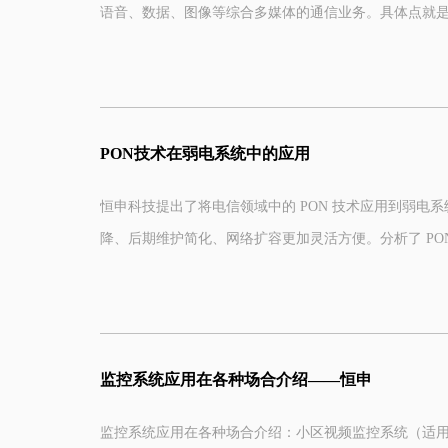
语音、数据、图像等综合多媒体的通信业务。具体点就
那我们今天就选取几个方面来对比总结下吧。
容、并逐步整合成为全世界统一的信息通信网络。三网
1. PON网络
适应性广、容易维护、费用低的高速宽带的多媒体基础
架构：PON是一种点到多点（P2MP）的光纤接入技术，
PON技术在弱电系统中的应用
（ONU）组成。OLT位于局端，ONU位于用户端，OD
恒申科技提出了将电信领域中的 PON 技术应用到弱电
工作原理：OLT通过ODN向多个ONU广播下行数据，O
降、后期维护简化、网络扩容更加灵活方便。分析了 PO
突。
例，并从技术、投资 2 个方 面分析了PON技术应用的优
2. PON网络
监控系统应用在各种场合介绍——恒申
架构：以太网是一种局域网（LAN）技术，通常采用星
PON, a technology used in telecom, is used in the constructio
to cut down the network construction cost and simplify maint
监控系统应用在各种场合介绍：小区视频监控系统（适用