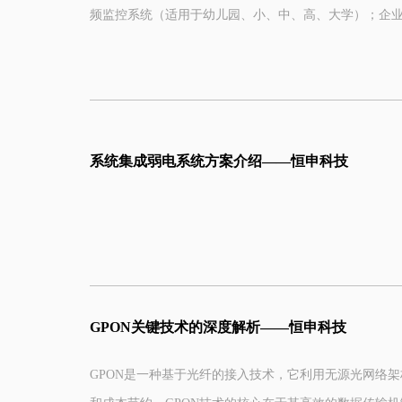
工作原理：既然现在主要使用交换机互联，那这里工作
flexible and convenient. It analyzes the possibilities of app
频监控系统（适用于幼儿园、小、中、高、大学）；企
话：基于原MAC地址学习，基于目的MAC地址转发。
design example, and analyzes the advantages of PON technol
视频监控系统（适用于超市、商店、卖场、店铺）；家
（适用于别墅、私人宅基地、公寓）；
系统集成弱电系统方案介绍——恒申科技
GPON关键技术的深度解析——恒申科技
GPON是一种基于光纤的接入技术，它利用无源光网络