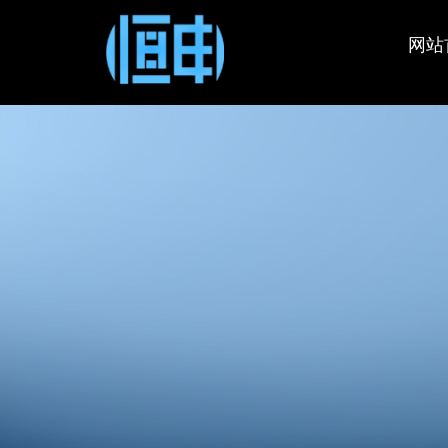
OLT
智慧城
技术支
公司新
企业简
网站
端
政府企
保修政
会员中
GPON 
EPON 
xPON 
XGSPO
机架式O
路由器
桥/AP