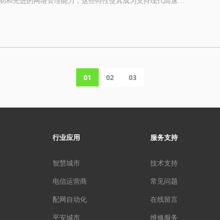
机制和先进的网络管理能力，这些特性使其成为支持现代高速通
固定接入网技术，这得利于GPON系统拥有一系列提升带宽性
键技术。GPON上行方向采用时分复用的方式工作，每个ONU
严格关闭光模块的发送信号，才不会影响其他ONU的正常工
接收每个ONU的上行数据，因此，为了保证GPON系统的正常
01
02
03
的光模块必须支持突发接收功能。
行业应用
服务支持
智慧城市
技术支持
电信运营商
常见问题
配网自动化
在线留言
平安城市
维修服务