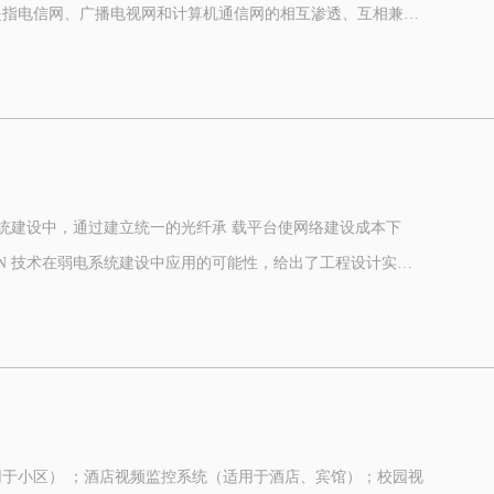
是指电信网、广播电视网和计算机通信网的相互渗透、互相兼
融合是为了实现网络资源的共享，避免低水平的重复建设，形成
平台。三网融合实现之后，我们可以用电视
由光线路终端（OLT）、光分配网络（ODN）和光网络单元
N是处于中间的无源的光纤分配网络。
系统建设中，通过建立统一的光纤承 载平台使网络建设成本下
NU通过时分多址（TDMA）技术在上行方向上发送数据，避免冲
N 技术在弱电系统建设中应用的可能性，给出了工程设计实
越性。
型拓扑结构，由交换机连接多个节点。
n of the weak current system to establish a unified carrier platform
enance and enable the latter part of the network expansion more
于小区） ；酒店视频监控系统（适用于酒店、宾馆）；校园视