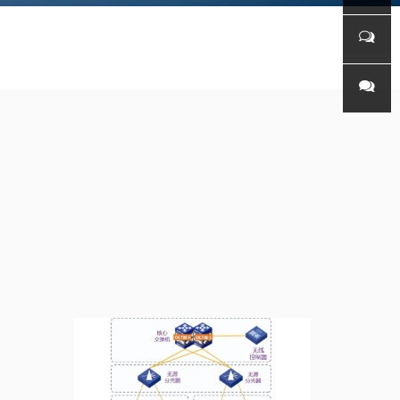
持
联系电
话
微信客
服
微信公
众号