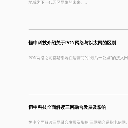
地成为下一代园区网络的未来。
目前业界主流看法认为，全光网络一般使用单模光纤为介
定的光电转换，因此全光网络包括以太全光和PON（Passive 
那么全光网络中使用到哪些关键技术？在不同的场景下
绍。
恒申科技介绍关于PON网络与以太网的区别
PON网络之前都是部署在运营商的“最后一公里”的接入
随着PON网络技术的成熟和运维体系的完备，近些年，
了个马甲名称——POL，但本质上还是PON。
而行业网以前基本上都是交换机的天下，现在要来抢市场
恒申科技全面解读三网融合发展及影响
关于这两者的对比，网上也是吵翻天了，PON说PON厉
恒申全面解读三网融合发展及影响 三网融合是指电信网、计算机网和有线电视网三大网络通过技术改造，能够提供包括