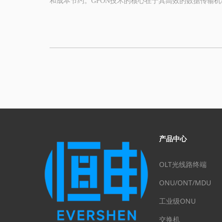
和成本节约。GPON技术的核心在于其高效的数据传输
信的理想平台。GPON是全球应用最为广泛且最为成熟的
能和稳定性的关键技术，接下来，我们将逐一剖析这些关
必须在许可的时隙才能发送数据，不属于自己的时隙必须
作。对于OLT侧上行接收来讲，必须要根据时隙进行突发
工作，ONU侧的光模块必须支持突发发送功能，OLT侧
产品中心
OLT光线路终端
ONU/ONT/MDU
工业级ONU
交换机