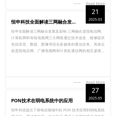
—— Read More
场，必然就涉及到PON与以太网优劣势的对比。
21
关于这两者的对比，网上也是吵翻天了，PON说PON厉
2025.03
恒申科技全面解读三网融合发展及影响
害，交换机说交换机厉害。
恒申全面解读三网融合发展及影响 三网融合是指电信网、
那我们今天就选取几个方面来对比总结下吧。
计算机网和有线电视网三大网络通过技术改造，能够提供
1. PON网络
包括语音、数据、图像等综合多媒体的通信业务。具体点
就是指电信网、广播电视网和计算机通信网的相互渗透、
架构：PON是一种点到多点（P2MP）的光纤接入技术，由
互相兼容、并逐步整合成为全世界统一的信息通信网络。
光线路终端（OLT）、光分配网络（ODN）和光网络单元
三网融合是为了实现网络资源的共享，避免低水平的重复
（ONU）组成。OLT位于局端，ONU位于用户端，ODN是
建设，形成适应性广、容易维护、费用低的高速宽带的多
处于中间的无源的光纤分配网络。
媒体基础平台。三网融合实现之后，我们可以用电视
—— Read More
27
工作原理：OLT通过ODN向多个ONU广播下行数据，ONU
通过时分多址（TDMA）技术在上行方向上发送数据，避
2025.05
PON技术在弱电系统中的应用
免冲突。
恒申科技提出了将电信领域中的 PON 技术应用到弱电系统
2. PON网络