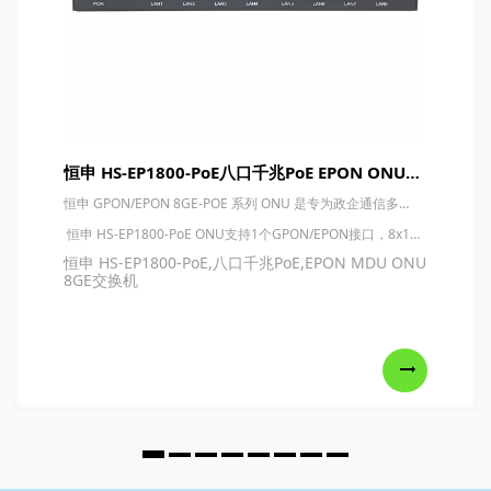
恒申 HS-EP1800-PoE八口千兆PoE EPON ONU交换机 8GE MDU
恒申 GPON/EPON 8GE-POE 系列 ONU 是专为政企通信多业务融合网络设计的8口千兆智能EPON终端产品。该产品遵循ITU-T G.984.x标准，IEEE 802.3ah和CTC OAM 2.0、2.1/3.0等标准，确保了卓越的互通性和操作性，同时与华为、中兴、烽火、贝尔等主流OLT厂商设备兼容。采用成熟技术与开放网络标准开发，准工业化设计，适应极端温差环境，具备抗电磁干扰、抗震防抖能力，满足不同工作环境需求，为通信接入提供高效、可靠、快捷的解决方案。
​ ​恒申 HS-EP1800-PoE ONU支持1个GPON/EPON接口，8x10/100/1000Mbps RJ45电口（PoE/PoE+）。采用模块化设计，支持多种定制需求，确保安全可靠，体积小巧，功耗低。电源支持DC12V（PoE 48~57V DC），全面覆盖接入配电网环境对设备电源的要求。
恒申 HS-EP1800-PoE,八口千兆PoE,EPON MDU ONU
8GE交换机