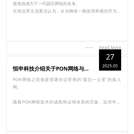
避免地成为下一代园区网络的未来。
目前业界主流看法认为，全光网络一般使用单模光纤为介
质，使用以太交换设备或PON设备组网，允许设备节点存
在一定的光电转换，因此全光网络包括以太全光和
PON（Passive Optical Network，无源光网络）两大类。
那么全光网络中使用到哪些关键技术？在不同的场景下的
—— Read More
应用方案是怎样的呢？今天恒申科技就为大家做个系统性
27
的介绍。
2025.05
恒申科技介绍关于PON网络与以太网的区别
PON网络之前都是部署在运营商的“最后一公里”的接入
网。
随着PON网络技术的成熟和运维体系的完备，近些年，
PON开始进军了行业网，如构建企业或园区的内部局域
网，还换了个马甲名称——POL，但本质上还是PON。
而行业网以前基本上都是交换机的天下，现在要来抢市