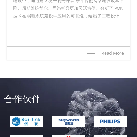
建设中，通过建立统一的光纤承 载平台使网络建设成本下
降、后期维护简化、网络扩容更加灵活方便。分析了 PON
架构：以太网是一种局域网（LAN）技术，通常采用星型
技术在弱电系统建设中应用的可能性，给出了工程设计实
拓扑结构，由交换机连接多个节点。
例，并从技术、投资 2 个方 面分析了PON技术应用的优越
性。
工作原理：既然现在主要使用交换机互联，那这里工作原
理就主要是交换机的工作原理了。那我们可以搬出那句经
典的话：基于原MAC地址学习，基于目的MAC地址转发。
—— Read More
PON, a technology used in telecom, is used in the
construction of the weak current system to establish
a unified carrier platform to cut down the network
construction cost and simplify maintenance and
enable the latter part of the network expansion more
合作伙伴
flexible and convenient. It analyzes the possibilities
of applying PON technology to the weak cut system,
gives the engineering design example, and analyzes
the advantages of PON technology from the aspects
of technology and investment.