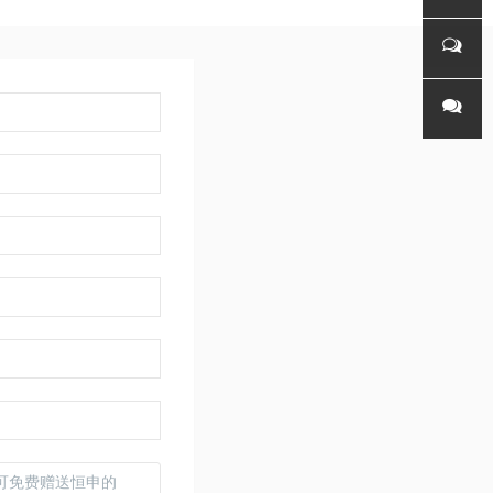
持
联系电
话
微信客
服
微信公
众号