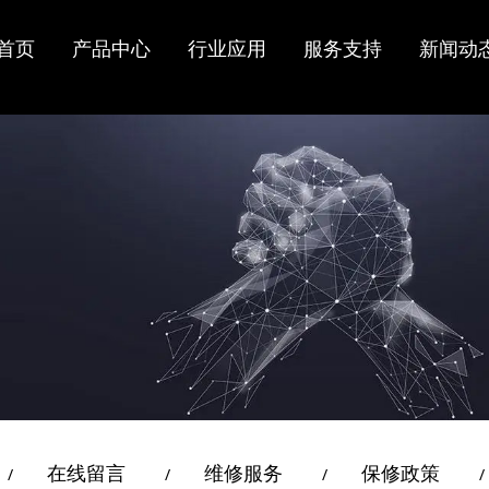
光线路终
市
持
闻
介
ONU/ONT/MD
电信运营商
常见问题
行业资讯
实验设备
工业级ONU
配网自动化
在线留言
资质认证
首页
产品中心
行业应用
服务支持
新闻动
业
策
心
U
工业领域
固件更新下载
代理合作
技术文档下载
在线反馈
工业POE ONU
OLT
EPON ONU
工业GPON
ONT
OLT
GPON ONT
工业EPON
OLT
xPON ONU光
ONU
猫
N OLT
双PON口ONU
PoE ONU MDU
LT
IoT物联网ONU
XGSPON ONU
/网
ODN分光器
光模块
在线留言
维修服务
保修政策
/
/
/
/