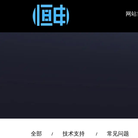
OLT
智慧城
技术支
公司新
企业简
网站
端
政府企
保修政
会员中
GPON 
EPON 
xPON 
XGSPO
机架式O
路由器
桥/AP
全部
技术支持
常见问题
/
/