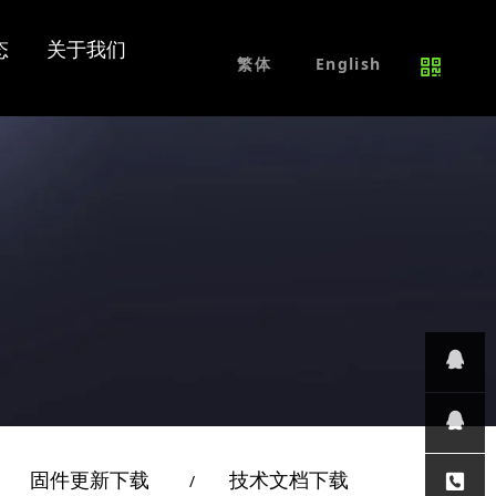
交换机
平安城市
维修服务
招贤纳士
态
关于我们
免费试用产品
联系我们
繁体
English
网络交换机
PoE交换机
工业级交换机
其他交换机
其他产品
在线咨
固件更新下载
技术文档下载
免费试
/
/
询
技术支