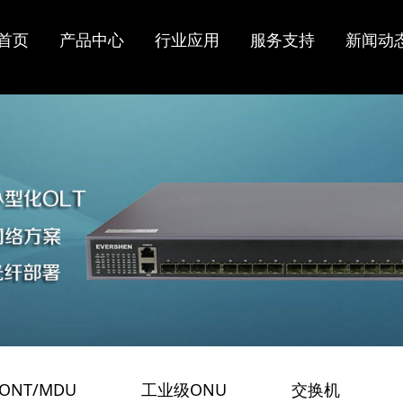
光线路终
市
持
闻
介
ONU/ONT/MD
电信运营商
常见问题
行业资讯
实验设备
工业级ONU
配网自动化
在线留言
资质认证
首页
产品中心
行业应用
服务支持
新闻动
业
策
心
U
工业领域
固件更新下载
代理合作
技术文档下载
在线反馈
工业POE ONU
OLT
EPON ONU
工业GPON
ONT
OLT
GPON ONT
工业EPON
OLT
xPON ONU光
ONU
猫
N OLT
双PON口ONU
PoE ONU MDU
LT
IoT物联网ONU
XGSPON ONU
/网
ODN分光器
光模块
/ONT/MDU
工业级ONU
交换机
/
/
/