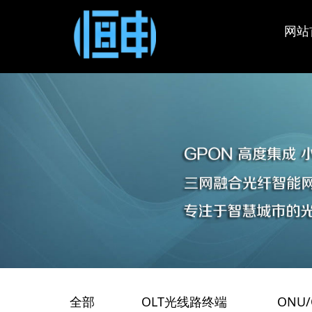
OLT
智慧城
技术支
公司新
企业简
网站
端
政府企
保修政
会员中
GPON 
EPON 
xPON 
XGSPO
机架式O
路由器
桥/AP
全部
OLT光线路终端
ONU
/
/