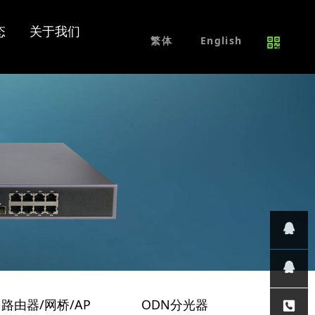
交换机
平安城市
维修服务
招贤纳士
态
关于我们
免费试用产品
联系我们
繁体
English
网络交换机
PoE交换机
工业级交换机
其他交换机
其他产品
在线咨
路由器/网桥/AP
ODN分光器
光模块
/
/
询
技术支