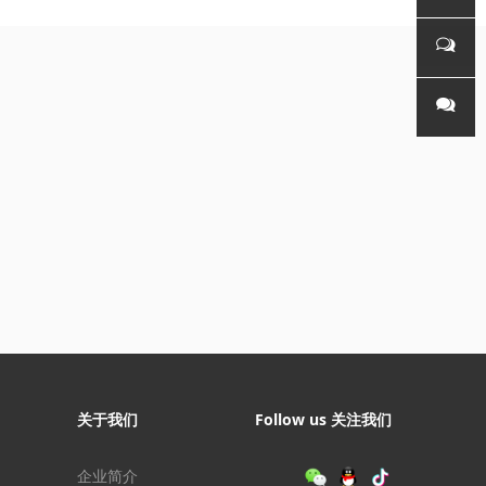
持
联系电
话
微信客
服
微信公
众号
关于我们
Follow us 关注我们
企业简介