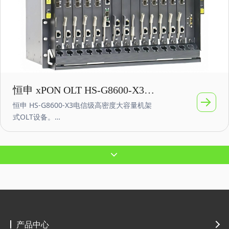
求。
恒申 xPON OLT HS-G8600-X3机
恒申 HS-G8600-X3电信级高密度大容量机架
筐式机架式OLT多业务大容量
式OLT设备。
10G-EPON/1G-EPON/GPON混合接入平台；
10块业务板，160个1G-EPON口，10240个
ONU接入；
PON口链路保护，双交换控制板保护，双电
源板保护；大容量：160个1G-EPON口、160
个GPON口、80个10G-EPON口；
丰富的网络侧接口：网络侧提供GE接口（4光
4电Combo口）或者10GE光接口；
高可靠性：无源背板设计，双星型总线结
产品中心