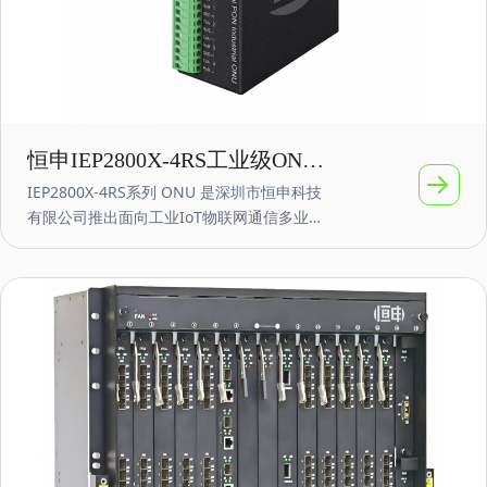
恒申IEP2800X-4RS工业级ONU
IEP2800X-4RS系列 ONU 是深圳市恒申科技
光网络单元 4路RS232/485 支持
有限公司推出面向工业IoT物联网通信多业务
POE ONU
融合网络的智能 GPON/EPON 终端产品。
IEP2800X-4RS ONU具备双PON口上行，提
供GPON/EPON、GE、RS232/RS485等业务
接口。IEP2800X-4RS支持 2 个 GPON/EPON
接口，4/8个10/100/1000Mbps RJ45 接口
（可选PoE功能），以及4路RS232/RS485串
口。产品采用模块化设计，支持多种定制需
求，确保安全可靠，体积小巧，功耗低。产
品电源支持AC100-240V~或者DC12-60V等宽
压范围，全面覆盖配电环境对设备电源的要