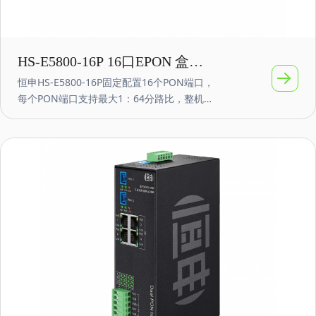
HS-E5800-16P 16口EPON 盒式
恒申HS-E5800-16P固定配置16个PON端口，
小型OLT 10G万兆上联
每个PON端口支持最大1：64分路比，整机最
多支持1024个ONU接入；开放性好，容量
大，可靠性高，软件功能齐全，广泛应用于
企业网园区接入、视频监控网络、企业局域
网、物联网等网络应用，具有很高的性价
比。