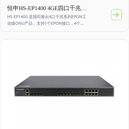
恒申HS-EP1400 4GE四口千兆
HS-EP1400 是我司推出4口千兆系列EPON工
EPON ONU光网络单元
业级ONU产品，支持1个EPON接口，4个
10/100/1000Mbps RJ45电口。支持DC12～
58V（默认：12V；PoE：48V）或者
AC220V（定制）等，VLAN隔离、保护端
口、MAC地址绑定、IP地址绑定、端口限
速、队列技术、web管理，网络覆盖半径：
20公里，支持光功率检测DDMI功能