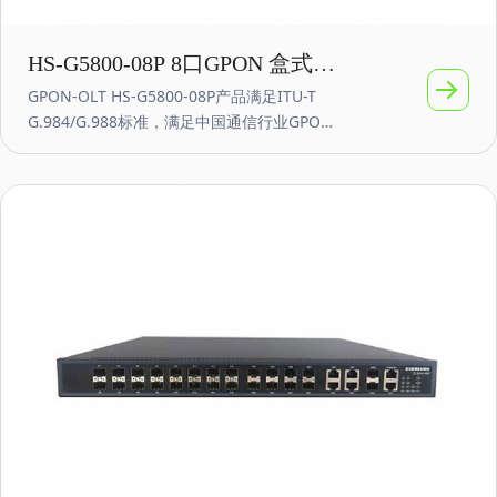
HS-G5800-08P 8口GPON 盒式小
GPON-OLT HS-G5800-08P产品满足ITU-T
型OLT 10G万兆上联
G.984/G.988标准，满足中国通信行业GPON
相关标准，支持OMCI对ONT/ONU的远程管
理，兼容ITU-984.4 OMCI协议，提供8个SFP
光口+8个GE电口，2*10G SFP+端口，支持8
个GPON端口，单端口支持1:128分光比