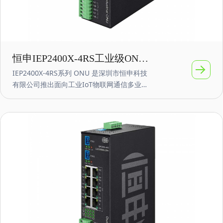
恒申IEP2400X-4RS工业级ONU
IEP2400X-4RS系列 ONU 是深圳市恒申科技
光网络单元 4路RS232/485 支持
有限公司推出面向工业IoT物联网通信多业务
POE
融合网络的智能 GPON/EPON 终端产品。
IEP2400X-4RS ONU具备双PON口上行，提
供GPON/EPON、GE、RS232/RS485等业务
接口。IEP2800X-4RS支持 2 个 GPON/EPON
接口，4/8个10/100/1000Mbps RJ45 接口
（可选PoE功能），以及4路RS232/RS485串
口。产品采用模块化设计，支持多种定制需
求，确保安全可靠，体积小巧，功耗低。产
品电源支持AC100-240V~或者DC12-60V等宽
压范围，全面覆盖配电环境对设备电源的要
求。