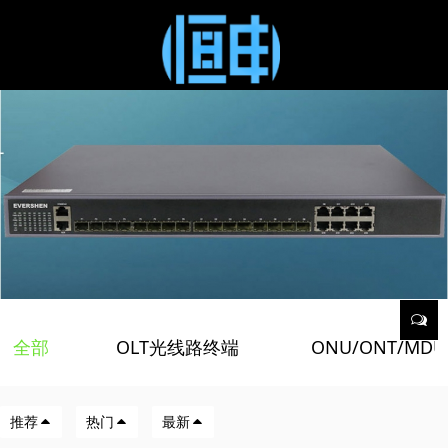
全部
OLT光线路终端
ONU/ONT/MD
/
/
推荐
热门
最新